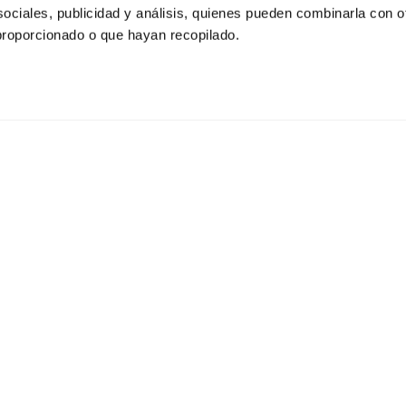
ociales, publicidad y análisis, quienes pueden combinarla con o
proporcionado o que hayan recopilado.
n nosotros
Oficina Central Segurisu
na oportunidad laboral?
Calle Capitulaciones, 38, Lo
es disponibles
baja, 29620 Torremolinos, 
Horario: 08:00 - 15:30
 cliente
Oficina Torre del Mar
sulta
risur.com
Calle Prta del Mar, 5, B, 2
del Mar, Málaga