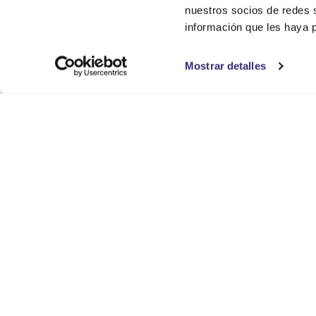
nuestros socios de redes s
información que les haya 
Mostrar detalles
Trabaja co
¿Buscando u
ver vacant
Atención al
Mapa del sitio
Haz una con
Particular
info@segu
Alarmas para casa en Málaga
Cámaras de vigilancia