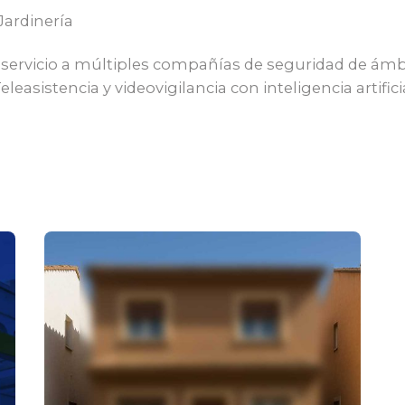
Jardinería
 servicio a múltiples compañías de seguridad de ámbi
easistencia y videovigilancia con inteligencia artificia