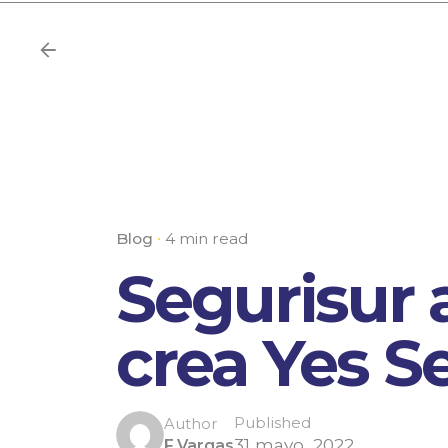
Blog
4 min read
Segurisur 
crea Yes S
Published
Author
31 mayo, 2022
F.Vargas