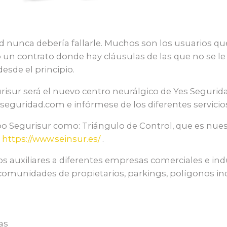
 nunca debería fallarle. Muchos son los usuarios q
un contrato donde hay cláusulas de las que no se l
desde el principio.
risur será el nuevo centro neurálgico de Yes Segurid
seguridad.com e infórmese de los diferentes servicio
o Segurisur como: Triángulo de Control, que es nues
r
https://www.seinsur.es/
.
cios auxiliares a diferentes empresas comerciales e in
comunidades de propietarios, parkings, polígonos ind
as