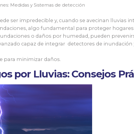
nes: Medidas y Sistemas de detección
de ser impredecible y, cuando se avecinan lluvias i
ndaciones, algo fundamental para proteger hogares 
 inundaciones o daños por humedad, pueden preveni
vanzado capaz de integrar detectores de inundación y
ve para minimizar daños.
s por Lluvias: Consejos Prá