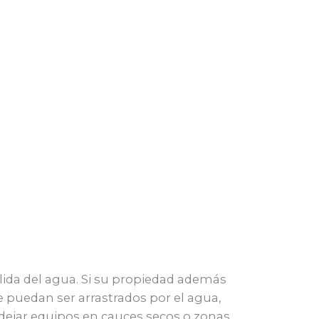
alida del agua. Si su propiedad además
e puedan ser arrastrados por el agua,
o dejar equipos en cauces secos o zonas